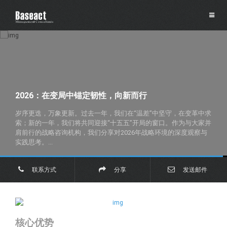
26：在变局中锚定韧性，向新而行
20
迭，万象更新。过去一年，我们在“温差”中坚守，在变革中求
202
的一年，我们将共同迎接“十五五”开局的窗口。作为与大家并
一年
的战略咨询机构，我们分享对2026年战略环境的深度观察与
前行
。...
些企业
联系方式
分享
发送邮件
核心优势